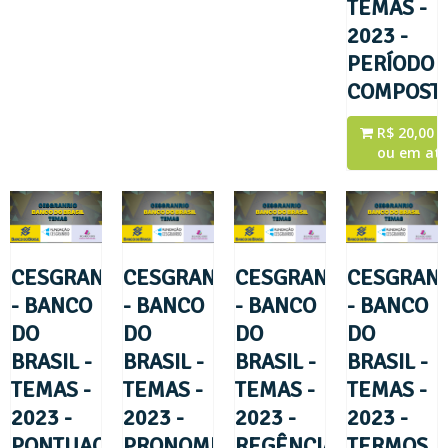
TEMAS -
2023 -
PERÍODO
COMPOST
R$ 20,00 a
ou em até
CESGRANRIO
CESGRANRIO
CESGRANRIO
CESGRANR
- BANCO
- BANCO
- BANCO
- BANCO
DO
DO
DO
DO
BRASIL -
BRASIL -
BRASIL -
BRASIL -
TEMAS -
TEMAS -
TEMAS -
TEMAS -
2023 -
2023 -
2023 -
2023 -
PONTUAÇÃO
PRONOMES
REGÊNCIA
TERMOS