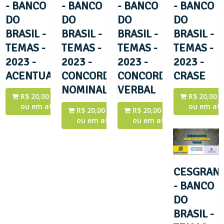
- BANCO
- BANCO
- BANCO
- BANCO
DO
DO
DO
DO
BRASIL -
BRASIL -
BRASIL -
BRASIL -
TEMAS -
TEMAS -
TEMAS -
TEMAS -
2023 -
2023 -
2023 -
2023 -
ACENTUAÇÃO
CONCORDÂNCIA
CONCORDÂNCIA
CRASE
NOMINAL
VERBAL
R$ 20,00 a vista
R$ 20,00 a
ou em até 3x
ou em até
R$ 20,00 a vista
R$ 20,00 a vista
ou em até 3x
ou em até 3x
CESGRANR
- BANCO
DO
BRASIL -